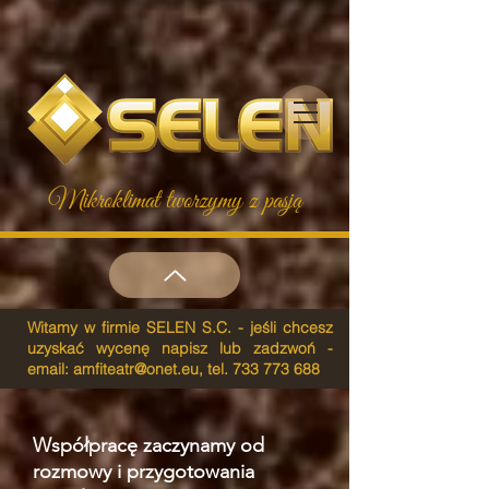
Mikroklimat tworzymy z pasją
Witamy w firmie SELEN S.C. - jeśli chcesz
uzyskać wycenę napisz lub zadzwoń -
email:
amfiteatr@onet.eu
, tel.
733 773 688
Współpracę zaczynamy od
rozmowy i przygotowania