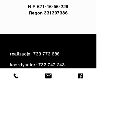
NIP
671-16-56-229
Regon
331307386
realizacje:
733 773 688
koordynator:
732 747 243
biuro:
515 150 340
księgowość:
733 700 621
e-mail:
amfiteatr@onet.eu