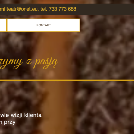
mfiteatr@onet.eu
, tel. 733 773 688
KONTAKT
zymy z pasją
ie wizji klienta
m przy