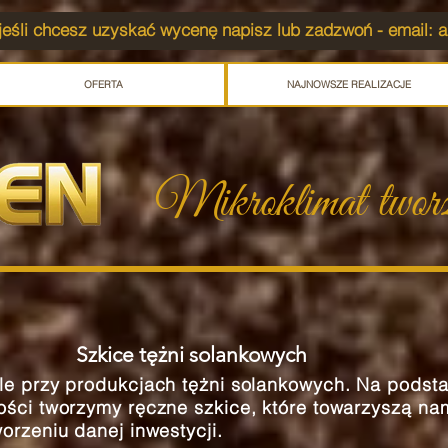
jeśli chcesz uzyskać wycenę napisz lub zadzwoń - email:
a
OFERTA
NAJNOWSZE REALIZACJE
Mikroklimat twor
Szkice tężni solankowych
le przy produkcjach tężni solankowych. Na podstaw
ności tworzymy ręczne szkice, które towarzyszą na
worzeniu danej inwestycji.