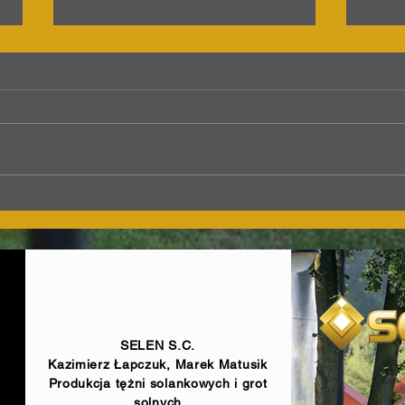
Graduation tower with
Simp
ground technology and
towe
pergolas in Bogoria
SELEN S.C.
Kazimierz Łapczuk, Marek Matusik
Produkcja tężni solankowych i grot
solnych