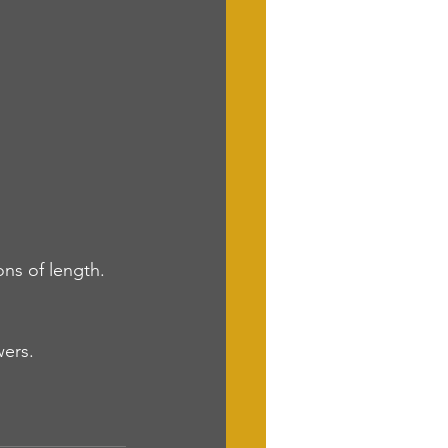
ns of length. 
wers.