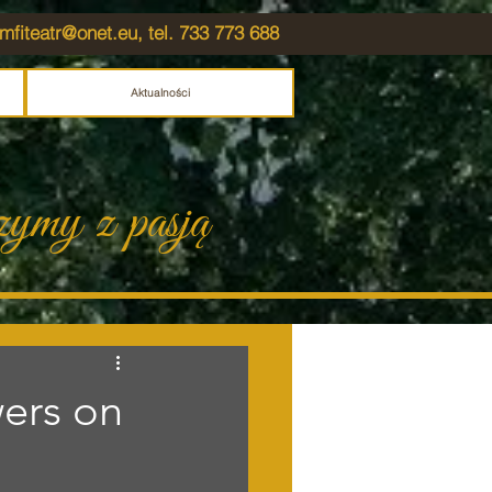
mfiteatr@onet.eu
, tel. 733 773 688
Aktualności
zymy z pasją
wers on