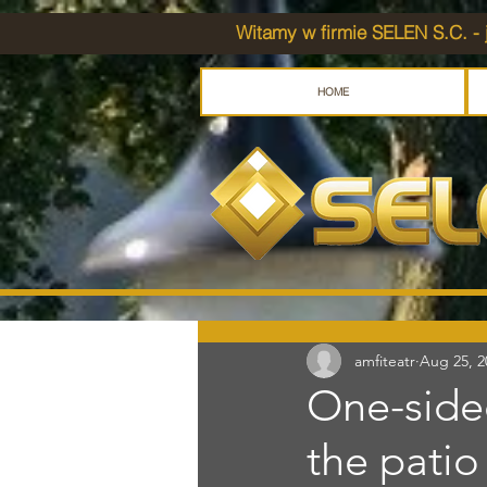
Witamy w firmie SELEN S.C. - 
HOME
amfiteatr
Aug 25, 2
One-side
the patio 