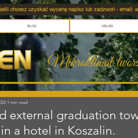
jeśli chcesz uzyskać wycenę napisz lub zadzwoń - email:
a
BLOG
USŁUGI
Mikroklimat twor
022
1 min read
d external graduation to
in a hotel in Koszalin.