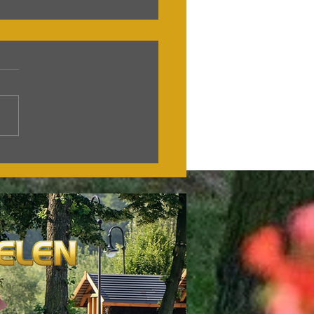
le brine graduation
r in Nałęczów