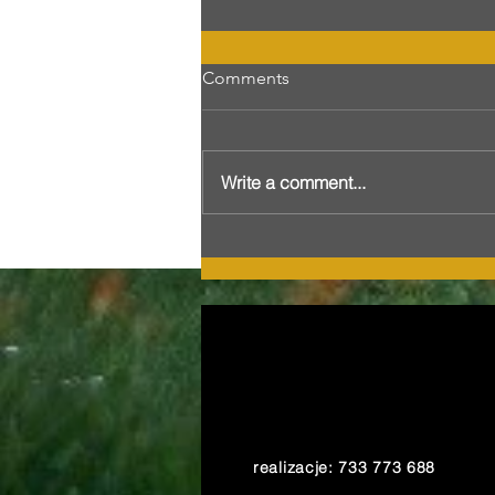
Comments
Write a comment...
Single-sided graduation
tower with a pergola in
Darłowo
realizacje: 733 773 688