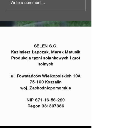
Write a comment...
Simple brine graduation
Brine graduation
with ground tec
tower in Nałęczów
the town of Lis
SELEN S.C.
Kazimierz Łapczuk, Marek Matusik
Produkcja tężni solankowych i grot
solnych
ul. Powstańców Wielkopolskich 19A
75-100 Koszalin
woj. Zachodniopomorskie
NIP
671-16-56-229
Regon
331307386