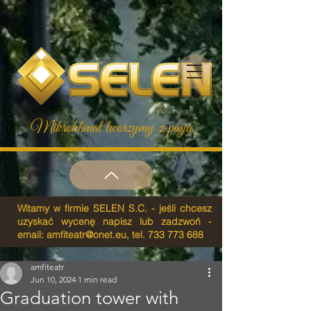
Mikroklimat tworzymy z pasją
Witamy w firmie SELEN S.C. - jeśli chcesz
uzyskać wycenę napisz lub zadzwoń -
email:
amfiteatr@onet.eu
, tel.
733 773 688
amfiteatr
Jun 10, 2024
1 min read
Graduation tower with