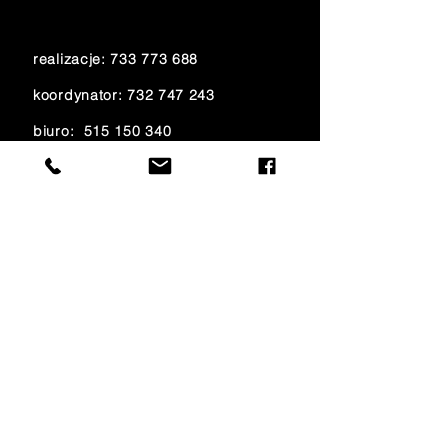
realizacje:
733 773 688
koordynator:
732 747 243
biuro:
515 150 340
księgowość:
733 700 621
e-mail:
amfiteatr@onet.eu