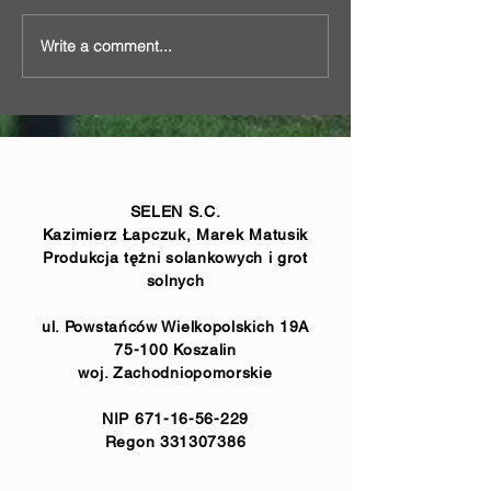
Write a comment...
Graduation tower with
Simple brine gra
ground technology and
tower in Nałęcz
pergolas in Bogoria
SELEN S.C.
Kazimierz Łapczuk, Marek Matusik
Produkcja tężni solankowych i grot
solnych
ul. Powstańców Wielkopolskich 19A
75-100 Koszalin
woj. Zachodniopomorskie
NIP
671-16-56-229
Regon
331307386