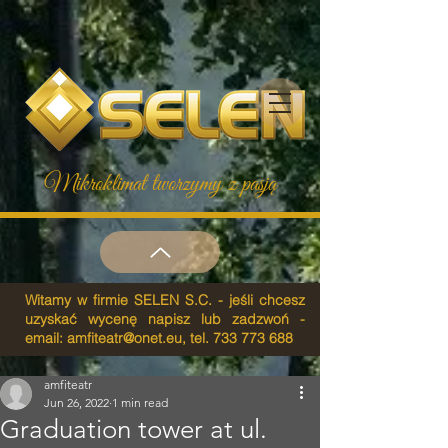
Mikroklimat tworzymy z pasją
Witamy w firmie SELEN S.C. - jeśli chcesz
uzyskać wycenę napisz lub zadzwoń -
email:
amfiteatr@onet.eu
, tel.
733 773 688
amfiteatr
Jun 26, 2022
1 min read
Graduation tower at ul.