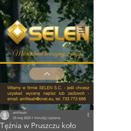
Mikroklimat tworzymy z pasją
Witamy w firmie SELEN S.C. - jeśli chcesz
uzyskać wycenę napisz lub zadzwoń -
email:
amfiteatr@onet.eu
, tel.
733 773 688
amfiteatr
25 maj 2025
1 minut(y) czytania
Tężnia w Pruszczu koło