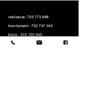
realizacje:
733 773 688
koordynator:
732 747 243
biuro:
515 150 340
księgowość:
733 700 621
e-mail:
amfiteatr@onet.eu