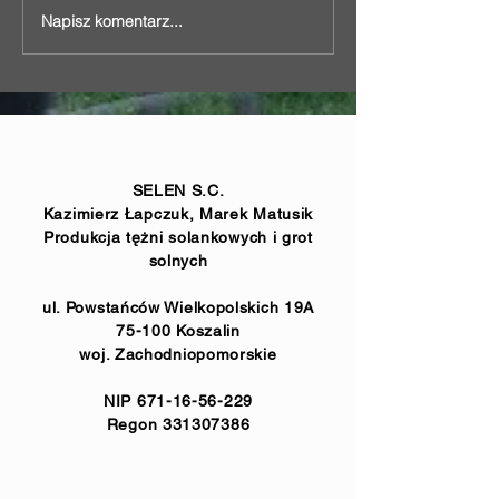
Napisz komentarz...
Grota solna wraz z tężnią
Okrągła tężnia w
wewnętrzną w
miejscowości G
miejscowości Lipka
Prosną
SELEN S.C.
Kazimierz Łapczuk, Marek Matusik
Produkcja tężni solankowych i grot
solnych
ul. Powstańców Wielkopolskich 19A
75-100 Koszalin
woj. Zachodniopomorskie
NIP
671-16-56-229
Regon
331307386