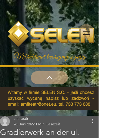
Mikroklimat tworzymy z pasją
Witamy w firmie SELEN S.C. - jeśli chcesz
uzyskać wycenę napisz lub zadzwoń -
email:
amfiteatr@onet.eu
, tel.
733 773 688
amfiteatr
26. Juni 2022
1 Min. Lesezeit
Gradierwerk an der ul.