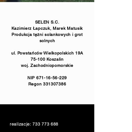
SELEN S.C.
Kazimierz Łapczuk, Marek Matusik
Produkcja tężni solankowych i grot
solnych
ul. Powstańców Wielkopolskich 19A
75-100 Koszalin
woj. Zachodniopomorskie
NIP
671-16-56-229
Regon
331307386
realizacje:
733 773 688