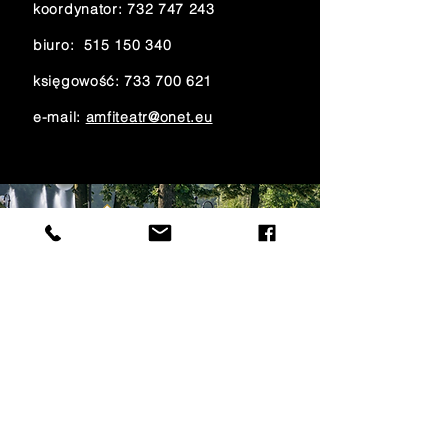
koordynator:
732 747 243
biuro:
515 150 340
księgowość:
733 700 621
e-mail:
amfiteatr@onet.eu