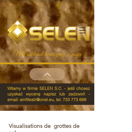
Mikroklimat tworzymy z pasją
Witamy w firmie SELEN S.C. - jeśli chcesz
uzyskać wycenę napisz lub zadzwoń -
email:
amfiteatr@onet.eu
, tel.
733 773 688
Visualisations de grottes de