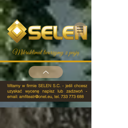
Mikroklimat tworzymy z pasją
Witamy w firmie SELEN S.C. - jeśli chcesz
uzyskać wycenę napisz lub zadzwoń -
email:
amfiteatr@onet.eu
, tel.
733 773 688