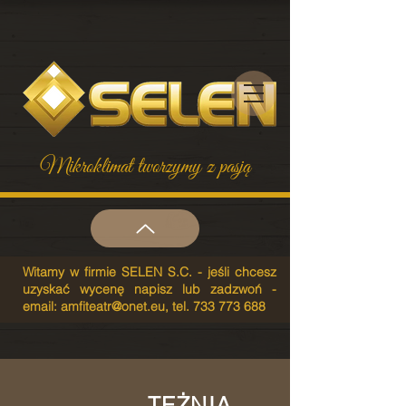
Mikroklimat tworzymy z pasją
Witamy w firmie SELEN S.C. - jeśli chcesz
uzyskać wycenę napisz lub zadzwoń -
email:
amfiteatr@onet.eu
, tel.
733 773 688
TĘŻNIA