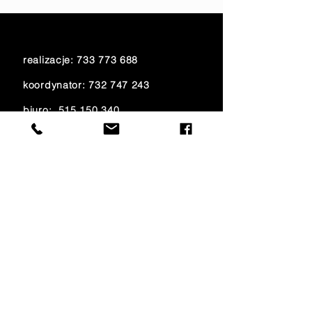
realizacje:
733 773 688
koordynator:
732 747 243
biuro:
515 150 340
księgowość:
733 700 621
e-mail:
amfiteatr@onet.eu