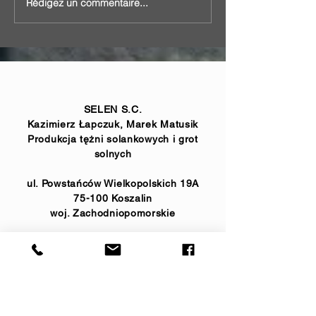
Rédigez un commentaire...
Tour de graduation simple
Tour de graduat
octogonale à ul.
à Dąbrowa Mogileńska.
Jagiellońska à 
SELEN S.C.
Kazimierz Łapczuk, Marek Matusik
Produkcja tężni solankowych i grot
solnych
ul. Powstańców Wielkopolskich 19A
75-100 Koszalin
woj. Zachodniopomorskie
NIP
671-16-56-229
Regon
331307386