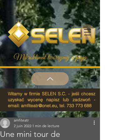
Mikroklimat tworzymy z pasją
Witamy w firmie SELEN S.C. - jeśli chcesz
uzyskać wycenę napisz lub zadzwoń -
email:
amfiteatr@onet.eu
, tel.
733 773 688
amfiteatr
2 juin 2022
1 min de lecture
Une mini tour de