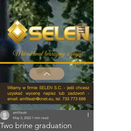
Mikroklimat tworzymy z pasją
Witamy w firmie SELEN S.C. - jeśli chcesz
uzyskać wycenę napisz lub zadzwoń -
email:
amfiteatr@onet.eu
, tel.
733 773 688
amfiteatr
May 5, 2022
1 min read
Two brine graduation