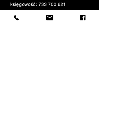
księgowość:
733 700 621
e-mail:
amfiteatr@onet.eu