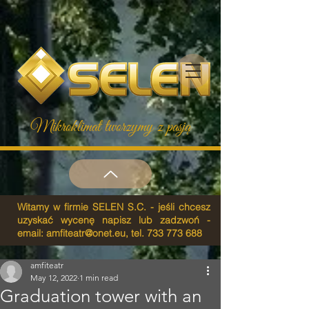
Mikroklimat tworzymy z pasją
Witamy w firmie SELEN S.C. - jeśli chcesz
uzyskać wycenę napisz lub zadzwoń -
email:
amfiteatr@onet.eu
, tel.
733 773 688
amfiteatr
May 12, 2022
1 min read
Graduation tower with an