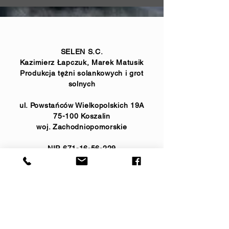
SELEN S.C.
Kazimierz Łapczuk, Marek Matusik
Produkcja tężni solankowych i grot
solnych
ul. Powstańców Wielkopolskich 19A
75-100 Koszalin
woj. Zachodniopomorskie
NIP
671-16-56-229
Regon
331307386
realizacje:
733 773 688