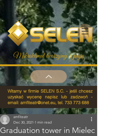
Mikroklimat tworzymy z pasją
Witamy w firmie SELEN S.C. - jeśli chcesz
uzyskać wycenę napisz lub zadzwoń -
email:
amfiteatr@onet.eu
, tel.
733 773 688
amfiteatr
Dec 30, 2021
1 min read
Graduation tower in Mielec