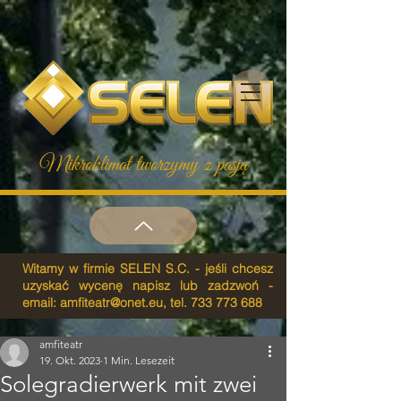
Mikroklimat tworzymy z pasją
Witamy w firmie SELEN S.C. - jeśli chcesz
uzyskać wycenę napisz lub zadzwoń -
email:
amfiteatr@onet.eu
, tel.
733 773 688
amfiteatr
19. Okt. 2023
1 Min. Lesezeit
Solegradierwerk mit zwei