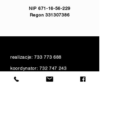
NIP
671-16-56-229
Regon
331307386
realizacje:
733 773 688
koordynator:
732 747 243
biuro:
515 150 340
księgowość:
733 700 621
e-mail:
amfiteatr@onet.eu