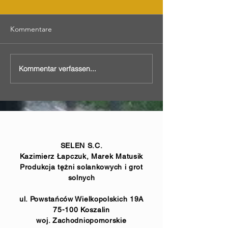
Kommentare
Kommentar verfassen...
Gradierwerk mit
Externes Gradier
Bodentechnologie und
Gogolin
Pergolen in Bogoria
SELEN S.C.
Kazimierz Łapczuk, Marek Matusik
Produkcja tężni solankowych i grot
solnych
ul. Powstańców Wielkopolskich 19A
75-100 Koszalin
woj. Zachodniopomorskie