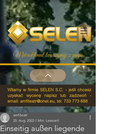
Mikroklimat tworzymy z pasją
Witamy w firmie SELEN S.C. - jeśli chcesz
uzyskać wycenę napisz lub zadzwoń -
email:
amfiteatr@onet.eu
, tel.
733 773 688
amfiteatr
25. Aug. 2022
1 Min. Lesezeit
Einseitig außen liegende